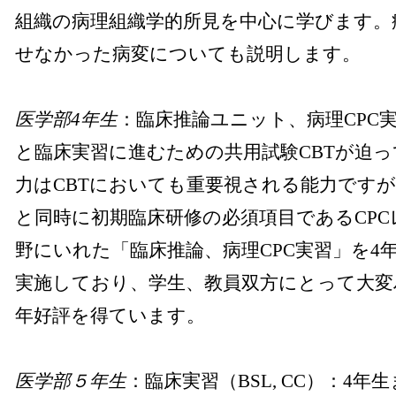
組織の病理組織学的所見を中心に学びます。
せなかった病変についても説明します。
医学部4年生
：臨床推論ユニット、病理CPC
と臨床実習に進むための共用試験CBTが迫
力はCBTにおいても重要視される能力です
と同時に初期臨床研修の必須項目であるCP
野にいれた「臨床推論、病理CPC実習」を4
実施しており、学生、教員双方にとって大変
年好評を得ています。
医学部５年生
：臨床実習（BSL, CC）：4