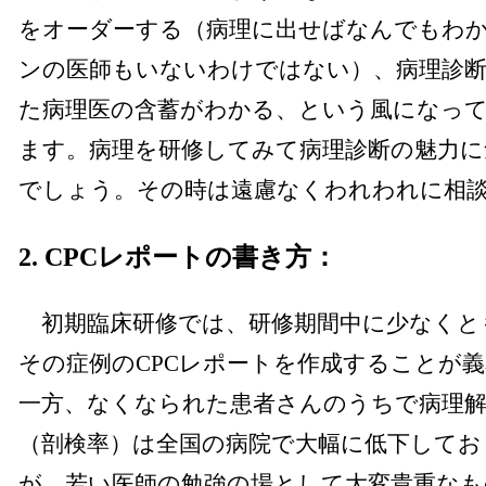
をオーダーする（病理に出せばなんでもわ
ンの医師もいないわけではない）、病理診
た病理医の含蓄がわかる、という風になっ
ます。病理を研修してみて病理診断の魅力
でしょう。その時は遠慮なくわれわれに相
2. CPCレポートの書き方：
初期臨床研修では、研修期間中に少なくと
その症例のCPCレポートを作成することが
一方、なくなられた患者さんのうちで病理
（剖検率）は全国の病院で大幅に低下してお
が、若い医師の勉強の場として大変貴重な