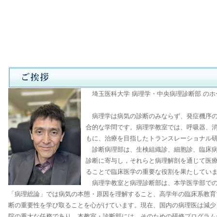
埼玉医科大学 病理学・中央病理診断部 のホ
病理学は病気の診断のみならず、発症機序の
合的な学問です。病理学教室では、呼吸器、
もに、治療を目指したトランスレーショナル
診断病理部は、生検組織診、細胞診、臨床病
診断に寄与し，それらと病理解剖を通じて医
ることで臨床医学の重要な役割を果たしてい
病理学教室と病理診断部は、本学医学部での
「病理総論」では病気の本態・原因を理解すること、高学年の臨床系教育
断の重要性を学び取ることを心がけています。現在、国内の病理医は減少
院の重大な任務であり、本教室・診断部には、そのための研修プログラム