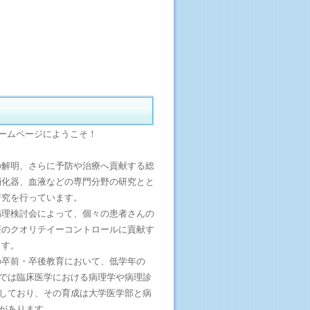
ームページにようこそ！
解明、さらに予防や治療へ貢献する総
消化器、血液などの専門分野の研究とと
研究を行っています。
理検討会によって、個々の患者さんの
療のクオリテイーコントロールに貢献す
ます。
卒前・卒後教育において、低学年の
では臨床医学における病理学や病理診
しており、その育成は大学医学部と病
があります。