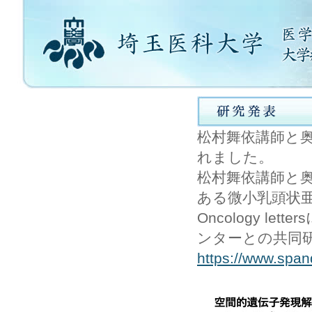
松村舞依講師と奥寺
れました。
松村舞依講師と
ある微小乳頭状亜型
Oncology 
ンターとの共同
https://www.span