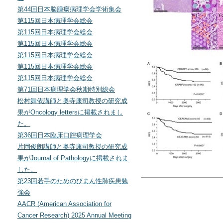
第44回日本脳腫瘍病理学会学術集会
第115回日本病理学会総会
第115回日本病理学会総会
第115回日本病理学会総会
第115回日本病理学会総会
第115回日本病理学会総会
第115回日本病理学会総会
第71回日本病理学会秋期特別総会
松村舞依講師と奥寺康司教授の研究成
果がOncology lettersに掲載されまし
た。
第36回日本臨床口腔病理学会
片岡俊朗講師と奥寺康司教授の研究成
果がJournal of Pathologyに掲載されま
した。
第23回若手のためのびまん性肺疾患勉
強会
AACR (American Association for
Cancer Research) 2025 Annual Meeting