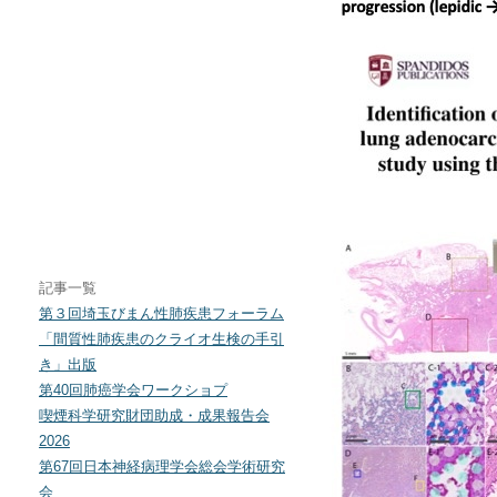
記事一覧
第３回埼玉びまん性肺疾患フォーラム
「間質性肺疾患のクライオ生検の手引
き」出版
第40回肺癌学会ワークショプ
喫煙科学研究財団助成・成果報告会
2026
第67回日本神経病理学会総会学術研究
会