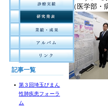
（医学部・
記事一覧
第３回埼玉びまん
性肺疾患フォーラ
ム