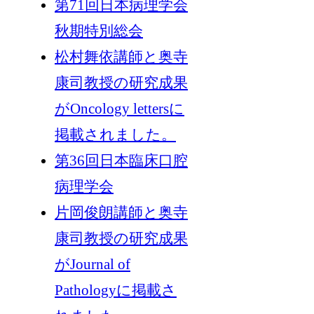
第71回日本病理学会
秋期特別総会
松村舞依講師と奥寺
康司教授の研究成果
がOncology lettersに
掲載されました。
第36回日本臨床口腔
病理学会
片岡俊朗講師と奥寺
康司教授の研究成果
がJournal of
Pathologyに掲載さ