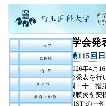
第115回
2026年4
の発表を行
腸・十二指
腹膜炎を契機に
GIST)の一