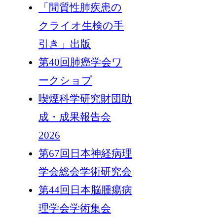
「間質性肺疾患の
クライオ生検の手
引き」出版
第40回肺癌学会ワ
ークショプ
喫煙科学研究財団助
成・成果報告会
2026
第67回日本神経病理
学会総会学術研究会
第44回日本脳腫瘍病
理学会学術集会