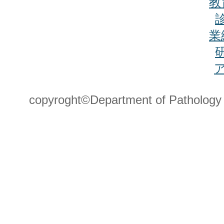
教
業
copyroght©Department of Pathology Sa