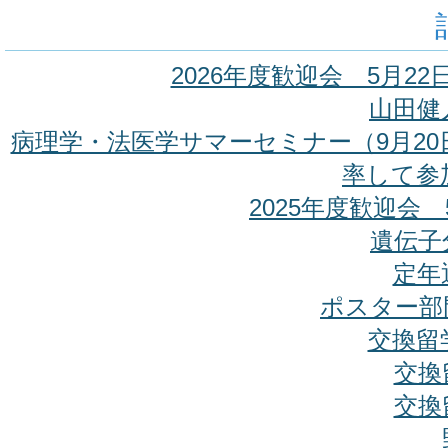
2026年度歓迎会 5月2
山田健
病理学・法医学サマーセミナー（9月2
率して参
2025年度歓迎会
遺伝子
定年
ポスター部
交換留
交換
交換